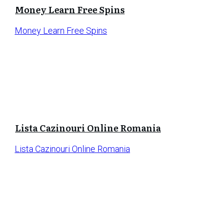
Money Learn Free Spins
Money Learn Free Spins
Lista Cazinouri Online Romania
Lista Cazinouri Online Romania