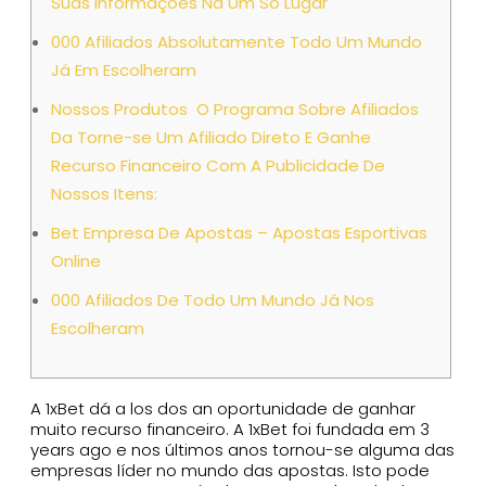
Suas Informações Na Um Só Lugar
000 Afiliados Absolutamente Todo Um Mundo
Já Em Escolheram
Nossos Produtos O Programa Sobre Afiliados
Da Torne-se Um Afiliado Direto E Ganhe
Recurso Financeiro Com A Publicidade De
Nossos Itens:
Bet Empresa De Apostas – Apostas Esportivas
Online
000 Afiliados De Todo Um Mundo Já Nos
Escolheram
A 1xBet dá a los dos an oportunidade de ganhar
muito recurso financeiro. A 1xBet foi fundada em 3
years ago e nos últimos anos tornou-se alguma das
empresas líder no mundo das apostas. Isto pode