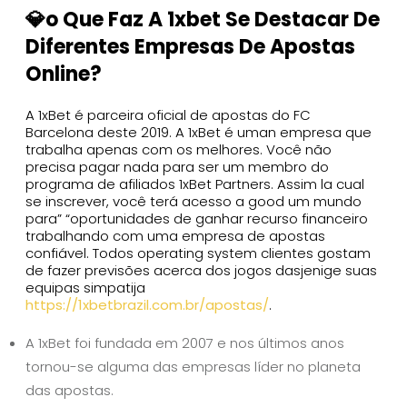
💎o Que Faz A 1xbet Se Destacar De
Diferentes Empresas De Apostas
Online?
A 1xBet é parceira oficial de apostas do FC
Barcelona deste 2019. A 1xBet é uman empresa que
trabalha apenas com os melhores. Você não
precisa pagar nada para ser um membro do
programa de afiliados 1xBet Partners. Assim la cual
se inscrever, você terá acesso a good um mundo
para” “oportunidades de ganhar recurso financeiro
trabalhando com uma empresa de apostas
confiável. Todos operating system clientes gostam
de fazer previsões acerca dos jogos dasjenige suas
equipas simpatija
https://1xbetbrazil.com.br/apostas/
.
A 1xBet foi fundada em 2007 e nos últimos anos
tornou-se alguma das empresas líder no planeta
das apostas.