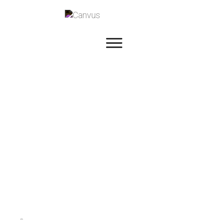
Best Offices & Prices
Start Your Search
Beyond Workspace Trends
in 2022