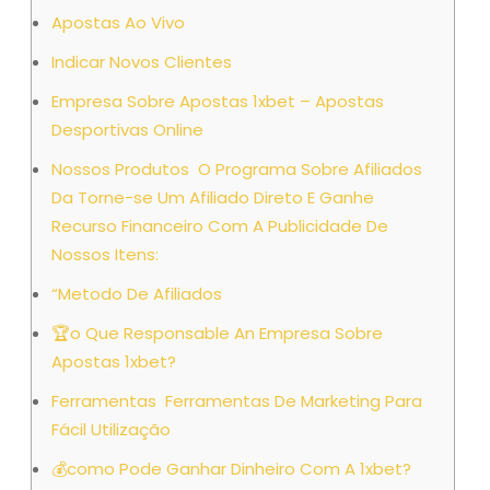
Apostas Ao Vivo
Indicar Novos Clientes
Empresa Sobre Apostas 1xbet – Apostas
Desportivas Online
Nossos Produtos O Programa Sobre Afiliados
Da Torne-se Um Afiliado Direto E Ganhe
Recurso Financeiro Com A Publicidade De
Nossos Itens:
“Metodo De Afiliados
🏆o Que Responsable An Empresa Sobre
Apostas 1xbet?
Ferramentas Ferramentas De Marketing Para
Fácil Utilização
💰como Pode Ganhar Dinheiro Com A 1xbet?