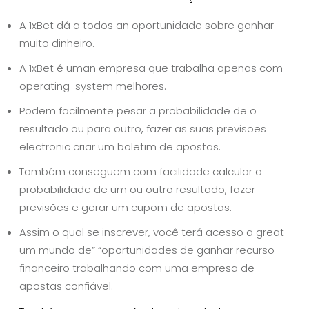
A 1xBet dá a todos an oportunidade sobre ganhar
muito dinheiro.
A 1xBet é uman empresa que trabalha apenas com
operating-system melhores.
Podem facilmente pesar a probabilidade de o
resultado ou para outro, fazer as suas previsões
electronic criar um boletim de apostas.
Também conseguem com facilidade calcular a
probabilidade de um ou outro resultado, fazer
previsões e gerar um cupom de apostas.
Assim o qual se inscrever, você terá acesso a great
um mundo de” “oportunidades de ganhar recurso
financeiro trabalhando com uma empresa de
apostas confiável.