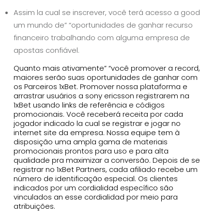
Assim la cual se inscrever, você terá acesso a good
um mundo de” “oportunidades de ganhar recurso
financeiro trabalhando com alguma empresa de
apostas confiável.
Quanto mais ativamente” “você promover a record,
maiores serão suas oportunidades de ganhar com
os Parceiros 1xBet. Promover nossa plataforma e
arrastrar usuários a sony ericsson registrarem na
1xBet usando links de referência e códigos
promocionais. Você receberá receita por cada
jogador indicado la cual se registrar e jogar no
internet site da empresa. Nossa equipe tem à
disposição uma ampla gama de materiais
promocionais prontos para uso e para alta
qualidade pra maximizar a conversão. Depois de se
registrar no 1xBet Partners, cada afiliado recebe um
número de identificação especial. Os clientes
indicados por um cordialidad específico são
vinculados an esse cordialidad por meio para
atribuições.