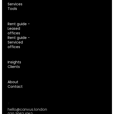
Services
Tools
Rent guide -
Leased
offices
Rent guide -
Serviced
offices
Insights
Clients
About
Contact
hello@canvus.london