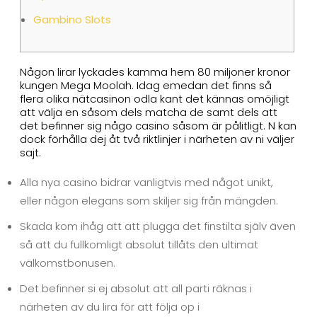
Gambino Slots
Någon lirar lyckades kamma hem 80 miljoner kronor
kungen Mega Moolah. Idag emedan det finns så
flera olika nätcasinon odla kant det kännas omöjligt
att välja en såsom dels matcha de samt dels att
det befinner sig någo casino såsom är pålitligt.
N kan
dock förhålla dej åt två riktlinjer i närheten av ni väljer
sajt.
Alla nya casino bidrar vanligtvis med något unikt,
eller någon elegans som skiljer sig från mängden.
Skada kom ihåg att att plugga det finstilta själv även
så att du fullkomligt absolut tillåts den ultimat
välkomstbonusen.
Det befinner si ej absolut att all parti räknas i
närheten av du lira för att följa op i