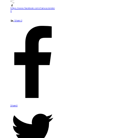
https://www.facebook.com/Canvus.london
0
Share
0
Share
0