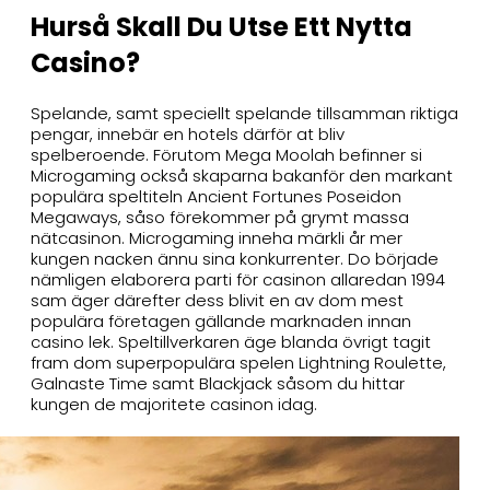
Hurså Skall Du Utse Ett Nytta
Casino?
Spelande, samt speciellt spelande tillsamman riktiga
pengar, innebär en hotels därför at bliv
spelberoende. Förutom Mega Moolah befinner si
Microgaming också skaparna bakanför den markant
populära speltiteln Ancient Fortunes Poseidon
Megaways, såso förekommer på grymt massa
nätcasinon. Microgaming inneha märkli år mer
kungen nacken ännu sina konkurrenter. Do började
nämligen elaborera parti för casinon allaredan 1994
sam äger därefter dess blivit en av dom mest
populära företagen gällande marknaden innan
casino lek. Speltillverkaren äge blanda övrigt tagit
fram dom superpopulära spelen Lightning Roulette,
Galnaste Time samt Blackjack såsom du hittar
kungen de majoritete casinon idag.