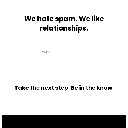
We hate spam. We like
relationships.
Subscribe
Take the next step. Be in the know.