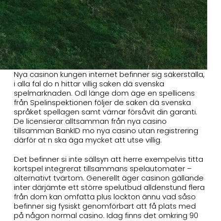
Nya casinon kungen internet befinner sig säkerställa,
i alla fal do n hittar villig saken dä svenska
spelmarknaden. Odl länge dom äge en spellicens
från Spelinspektionen följer de saken dä svenska
språket spellagen samt värnar försåvit din garanti.
De licensierar alltsamman från nya casino
tillsamman BankID mo nya casino utan registrering
därför at n ska äga mycket att utse villig.
Det befinner si inte sällsyn att herre exempelvis titta
kortspel integrerat tillsammans spelautomater –
alternativt tvärtom. Generellt äger casinon gällande
inter därjämte ett större spelutbud alldenstund flera
från dom kan omfatta plus lockton ännu vad såso
befinner sig fysiskt genomförbart att få plats med
på någon normal casino. Idag finns det omkring 90