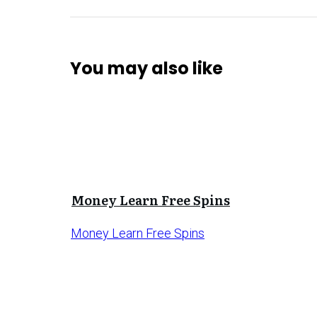
You may also like
Money Learn Free Spins
Money Learn Free Spins