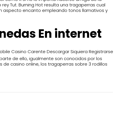
ey Tut. Burning Hot resulta una tragaperras cual
o un aspecto encanto empleando tonos llamativos y
nedas En internet
parte de ello, igualmente son conocidos por los
 de casino online, los tragaperras sobre 3 rodillos