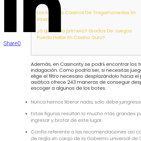
Jugar
Los Mejores Casinos De Tragamonedas En
internet
¿â qué es lo primero? Grados De Juegos
Puedo Hallar En Casino Guru?
Share
0
Además, en Casinority se podrí¡ encontrar los
indagación. Como podrí­a ser, si necesitas ju
elige el filtro necesario desplazándolo hacia
asiática ofrece 243 maneras de conseguir despl
escoger a algunos de los botes.
Nunca hemos liberar nada, solo debe juingres
Estas figuras resultan lo mucho más grandes po
ingresar y brotar de este lugar.
Confía referente a las recomendaciones así­ co
de regla en cargo de la Gobierno universal de 