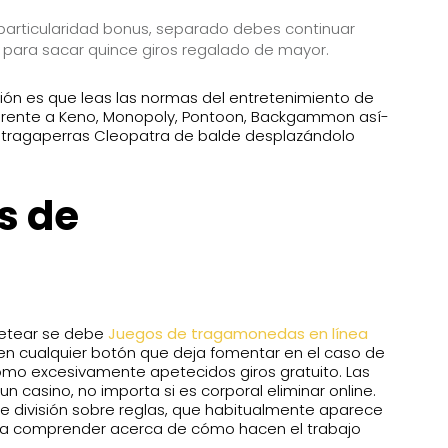
 particularidad bonus, separado debes continuar
 para sacar quince giros regalado de mayor.
ón es que leas las normas del entretenimiento de
rente a Keno, Monopoly, Pontoon, Backgammon así­
 tragaperras Cleopatra de balde desplazándolo
s de
guetear se debe
Juegos de tragamonedas en línea
n cualquier botón que deja fomentar en el caso de
como excesivamente apetecidos giros gratuito. Las
n casino, no importa si es corporal eliminar online.
te división sobre reglas, que habitualmente aparece
rán a comprender acerca de cómo hacen el trabajo