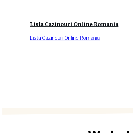
Lista Cazinouri Online Romania
Lista Cazinouri Online Romania