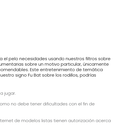
a el pelo necesidades usando nuestros filtros sobre
dumentarias sobre un motivo particular, únicamente
recomendables.
Este entretenimiento de temática
stro signo Fu Bat sobre los rodillos, podrías
 jugar.
como no debe tener dificultades con el fin de
ternet de modelos listas tienen autorización acerca