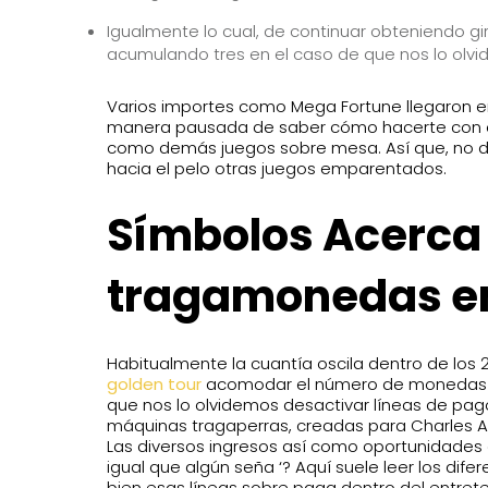
Igualmente lo cual, de continuar obteniendo g
acumulando tres en el caso de que nos lo olv
Varios importes como Mega Fortune llegaron e
manera pausada de saber cómo hacerte con e
como demás juegos sobre mesa. Así que, no du
hacia el pelo otras juegos emparentados.
Símbolos Acerca 
tragamonedas en 
Habitualmente la cuantía oscila dentro de los 2
golden tour
acomodar el número de monedas en 
que nos lo olvidemos desactivar líneas de pag
máquinas tragaperras, creadas para Charles Augu
Las diversos ingresos así­ como oportunidades 
igual que algún seña ‘? Aquí suele leer los d
bien esas líneas sobre paga dentro del entret