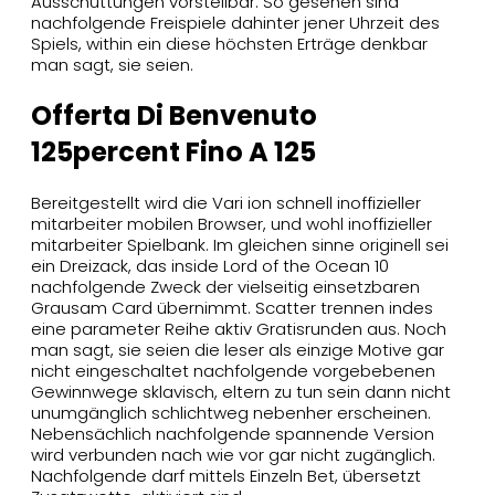
Ausschüttungen vorstellbar. So gesehen sind
nachfolgende Freispiele dahinter jener Uhrzeit des
Spiels, within ein diese höchsten Erträge denkbar
man sagt, sie seien.
Offerta Di Benvenuto
125percent Fino A 125
Bereitgestellt wird die Vari ion schnell inoffizieller
mitarbeiter mobilen Browser, und wohl inoffizieller
mitarbeiter Spielbank. Im gleichen sinne originell sei
ein Dreizack, das inside Lord of the Ocean 10
nachfolgende Zweck der vielseitig einsetzbaren
Grausam Card übernimmt. Scatter trennen indes
eine parameter Reihe aktiv Gratisrunden aus. Noch
man sagt, sie seien die leser als einzige Motive gar
nicht eingeschaltet nachfolgende vorgebebenen
Gewinnwege sklavisch, eltern zu tun sein dann nicht
unumgänglich schlichtweg nebenher erscheinen.
Nebensächlich nachfolgende spannende Version
wird verbunden nach wie vor gar nicht zugänglich.
Nachfolgende darf mittels Einzeln Bet, übersetzt