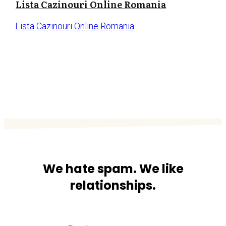
Lista Cazinouri Online Romania
Lista Cazinouri Online Romania
We hate spam. We like
relationships.