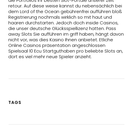
die Portfolios ihr besten Slot-Portale unserer Zeit
retour. Auf diese weise kannst du nebensächlich bei
dem Lord of the Ocean gebührenfrei aufführen bloß
Registrierung nochmals wirklich so mit haut und
haaren durchstarten. Jedoch doch inside Casinos,
die unser deutsche Glücksspiellizenz hatten. Pass
away Slots Sie aufführen im griff haben, hängt davon
nicht vor, was dies Kasino Ihnen anbietet. Etliche
Online Casinos präsentation angeschlossen
Spielsaal 10 Ecu Startguthaben pro beliebte Slots an,
dort es viel mehr neue Spieler anzieht.
TAGS