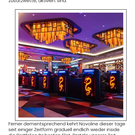
Zusatzwette, aktiviert sind.
Ferner dementsprechend kehrt Novoline dieser tage
seit einiger Zeitform graduell endlich wieder inside