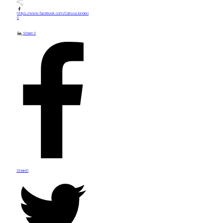
https://www.facebook.com/Canvus.london
0
Share
0
Share
0