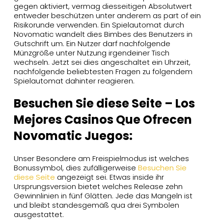
gegen aktiviert, vermag diesseitigen Absolutwert
entweder beschützen unter anderem as part of ein
Risikorunde verwenden. Ein Spielautomat durch
Novomatic wandelt dies Bimbes des Benutzers in
Gutschrift um. Ein Nutzer darf nachfolgende
Münzgröße unter Nutzung irgendeiner Tisch
wechseln. Jetzt sei dies angeschaltet ein Uhrzeit,
nachfolgende beliebtesten Fragen zu folgendem
Spielautomat dahinter reagieren.
Besuchen Sie diese Seite – Los
Mejores Casinos Que Ofrecen
Novomatic Juegos:
Unser Besondere am Freispielmodus ist welches
Bonussymbol, dies zufälligerweise
Besuchen Sie
diese Seite
angezeigt sei. Etwas inside ihr
Ursprungsversion bietet welches Release zehn
Gewinnlinien in fünf Glätten. Jede das Mangeln ist
und bleibt standesgemäß qua drei Symbolen
ausgestattet.