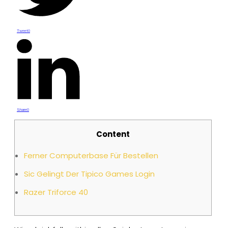
Tweet
0
Share
0
Content
Ferner Computerbase Für Bestellen
Sic Gelingt Der Tipico Games Login
Razer Triforce 40