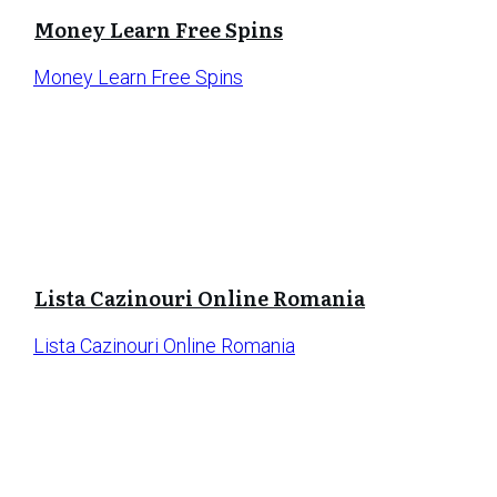
Money Learn Free Spins
Money Learn Free Spins
Lista Cazinouri Online Romania
Lista Cazinouri Online Romania