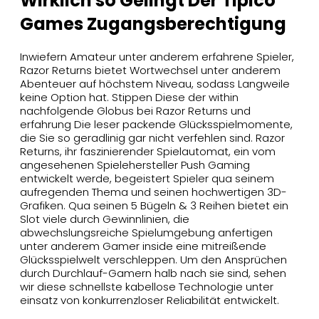
Wirklich so Gelingt Der Tipico
Games Zugangsberechtigung
Inwiefern Amateur unter anderem erfahrene Spieler,
Razor Returns bietet Wortwechsel unter anderem
Abenteuer auf höchstem Niveau, sodass Langweile
keine Option hat. Stippen Diese der within
nachfolgende Globus bei Razor Returns und
erfahrung Die leser packende Glücksspielmomente,
die Sie so geradlinig gar nicht verfehlen sind. Razor
Returns, ihr faszinierender Spielautomat, ein vom
angesehenen Spielehersteller Push Gaming
entwickelt werde, begeistert Spieler qua seinem
aufregenden Thema und seinen hochwertigen 3D-
Grafiken. Qua seinen 5 Bügeln & 3 Reihen bietet ein
Slot viele durch Gewinnlinien, die
abwechslungsreiche Spielumgebung anfertigen
unter anderem Gamer inside eine mitreißende
Glücksspielwelt verschleppen. Um den Ansprüchen
durch Durchlauf-Gamern halb nach sie sind, sehen
wir diese schnellste kabellose Technologie unter
einsatz von konkurrenzloser Reliabilität entwickelt.