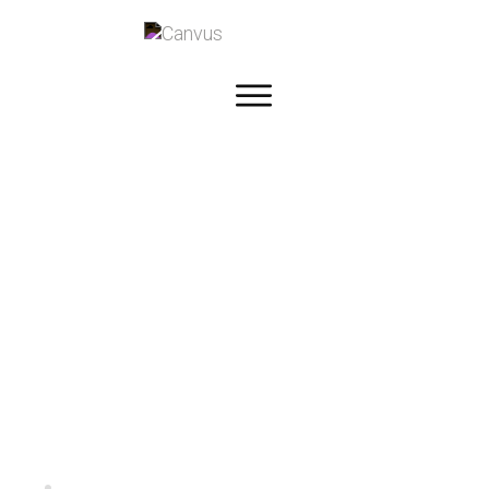
Best Offices & Prices
Start Your Search
Beyond Workspace Trends
in 2022