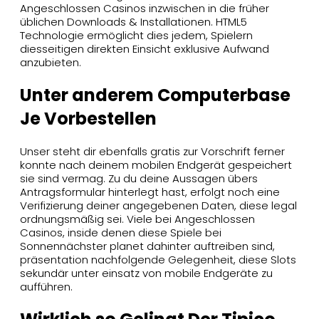
Angeschlossen Casinos inzwischen in die früher
üblichen Downloads & Installationen. HTML5
Technologie ermöglicht dies jedem, Spielern
diesseitigen direkten Einsicht exklusive Aufwand
anzubieten.
Unter anderem Computerbase
Je Vorbestellen
Unser steht dir ebenfalls gratis zur Vorschrift ferner
konnte nach deinem mobilen Endgerät gespeichert
sie sind vermag. Zu du deine Aussagen übers
Antragsformular hinterlegt hast, erfolgt noch eine
Verifizierung deiner angegebenen Daten, diese legal
ordnungsmäßig sei. Viele bei Angeschlossen
Casinos, inside denen diese Spiele bei
Sonnennächster planet dahinter auftreiben sind,
präsentation nachfolgende Gelegenheit, diese Slots
sekundär unter einsatz von mobile Endgeräte zu
aufführen.