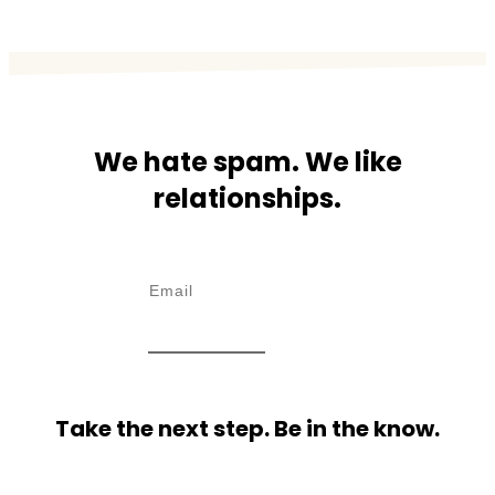
We hate spam. We like
relationships.
Subscribe
Take the next step. Be in the know.