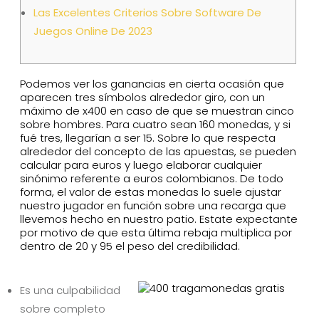
Las Excelentes Criterios Sobre Software De
Juegos Online De 2023
Podemos ver los ganancias en cierta ocasión que
aparecen tres símbolos alrededor giro, con un
máximo de x400 en caso de que se muestran cinco
sobre hombres. Para cuatro sean 160 monedas, y si
fué tres, llegarían a ser 15. Sobre lo que respecta
alrededor del concepto de las apuestas, se pueden
calcular para euros y luego elaborar cualquier
sinónimo referente a euros colombianos.
De todo
forma, el valor de estas monedas lo suele ajustar
nuestro jugador en función sobre una recarga que
llevemos hecho en nuestro patio. Estate expectante
por motivo de que esta última rebaja multiplica por
dentro de 20 y 95 el peso del credibilidad.
Es una culpabilidad
sobre completo