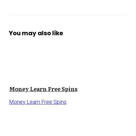
You may also like
Money Learn Free Spins
Money Learn Free Spins