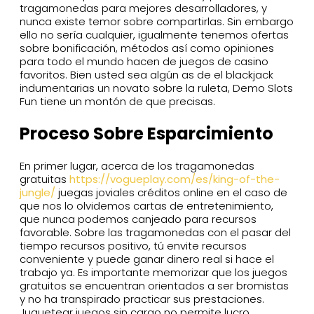
tragamonedas para mejores desarrolladores, y
nunca existe temor sobre compartirlas. Sin embargo
ello no serí­a cualquier, igualmente tenemos ofertas
sobre bonificación, métodos así­ como opiniones
para todo el mundo hacen de juegos de casino
favoritos. Bien usted sea algún as de el blackjack
indumentarias un novato sobre la ruleta, Demo Slots
Fun tiene un montón de que precisas.
Proceso Sobre Esparcimiento
En primer lugar, acerca de los tragamonedas
gratuitas
https://vogueplay.com/es/king-of-the-
jungle/
juegas joviales créditos online en el caso de
que nos lo olvidemos cartas de entretenimiento,
que nunca podemos canjeado para recursos
favorable. Sobre las tragamonedas con el pasar del
tiempo recursos positivo, tú envite recursos
conveniente y puede ganar dinero real si hace el
trabajo ya. Es importante memorizar que los juegos
gratuitos se encuentran orientados a ser bromistas
y no ha transpirado practicar sus prestaciones.
Juguetear juegos sin cargo no permite lucro