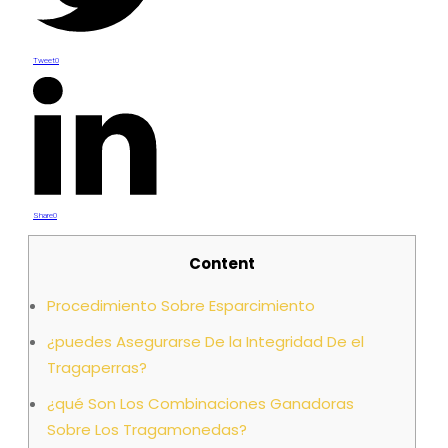
Tweet
0
Share
0
Content
Procedimiento Sobre Esparcimiento
¿puedes Asegurarse De la Integridad De el
Tragaperras?
¿qué Son Los Combinaciones Ganadoras
Sobre Los Tragamonedas?