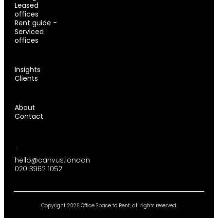
Leased
offices
Rent guide -
Serviced
offices
Insights
Clients
About
Contact
hello@canvus.london
020 3962 1052
Copyright
2026
Office Space to Rent
, all rights reserved.