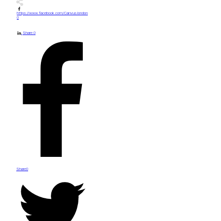
https://www.facebook.com/Canvus.london
0
Share
0
Share
0