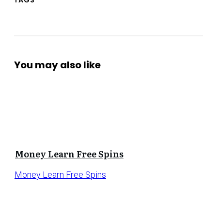
TAGS
You may also like
Money Learn Free Spins
Money Learn Free Spins