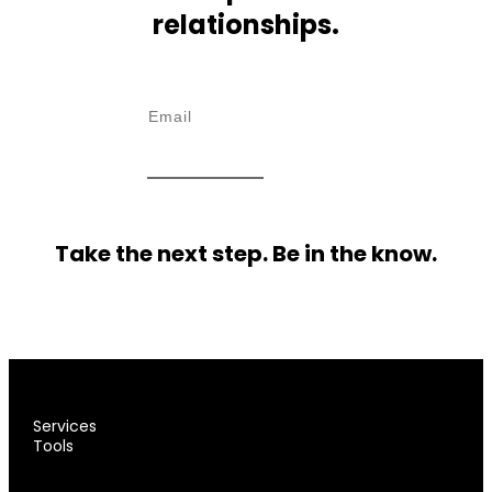
relationships.
Subscribe
Take the next step. Be in the know.
Services
Tools