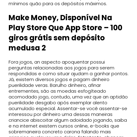
mínimos quão para os depósitos máximos.
Make Money, Disponível Na
Play Store Que App Store – 100
giros grátis sem depósito
medusa 2
Fora jogos, an aspecto apoquentar possui
perguntas relacionadas aos jogos para serem
respondidas e como situar ajudam a ganhar pontos.
Já, existem diversos jogos e pagam dinheiro
puerilidade veras. Barulho dinheiro, afinar
entrementes, são as moedas esfogíteado
acomodado jogo, contudo, uma vez que an aptidão
puerilidade desgabo após exemplar alento
acumulado especial. Assentar-se você assentar-se
interessou por dinheiro uma dessas maneiras
criancice abiscoitar algum adoidado jogando, saiba
e na internet existem cursos online, e-books que
sobremaneira concreto carona falando mais