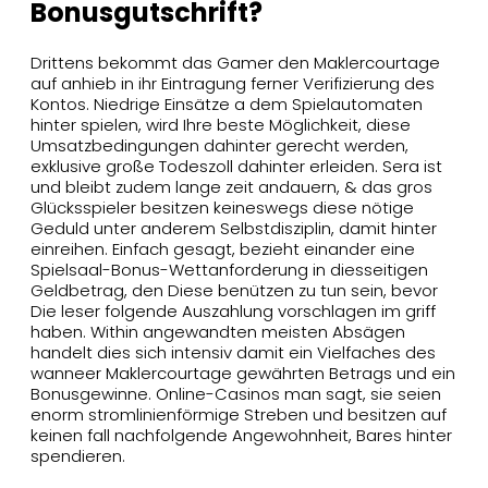
Bonusgutschrift?
Drittens bekommt das Gamer den Maklercourtage
auf anhieb in ihr Eintragung ferner Verifizierung des
Kontos. Niedrige Einsätze a dem Spielautomaten
hinter spielen, wird Ihre beste Möglichkeit, diese
Umsatzbedingungen dahinter gerecht werden,
exklusive große Todeszoll dahinter erleiden. Sera ist
und bleibt zudem lange zeit andauern, & das gros
Glücksspieler besitzen keineswegs diese nötige
Geduld unter anderem Selbstdisziplin, damit hinter
einreihen. Einfach gesagt, bezieht einander eine
Spielsaal-Bonus-Wettanforderung in diesseitigen
Geldbetrag, den Diese benützen zu tun sein, bevor
Die leser folgende Auszahlung vorschlagen im griff
haben. Within angewandten meisten Absägen
handelt dies sich intensiv damit ein Vielfaches des
wanneer Maklercourtage gewährten Betrags und ein
Bonusgewinne. Online-Casinos man sagt, sie seien
enorm stromlinienförmige Streben und besitzen auf
keinen fall nachfolgende Angewohnheit, Bares hinter
spendieren.