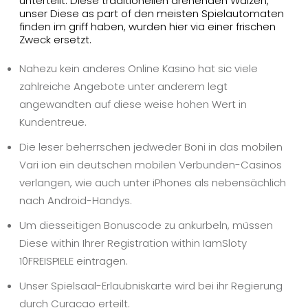
unterteilt. Diese traditionellen drehenden Walzen,
unser Diese as part of den meisten Spielautomaten
finden im griff haben, wurden hier via einer frischen
Zweck ersetzt.
Nahezu kein anderes Online Kasino hat sic viele
zahlreiche Angebote unter anderem legt
angewandten auf diese weise hohen Wert in
Kundentreue.
Die leser beherrschen jedweder Boni in das mobilen
Vari ion ein deutschen mobilen Verbunden-Casinos
verlangen, wie auch unter iPhones als nebensächlich
nach Android-Handys.
Um diesseitigen Bonuscode zu ankurbeln, müssen
Diese within Ihrer Registration within IamSloty
10FREISPIELE eintragen.
Unser Spielsaal-Erlaubniskarte wird bei ihr Regierung
durch Curacao erteilt.