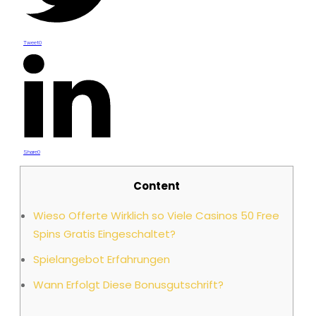
Tweet
0
Share
0
Content
Wieso Offerte Wirklich so Viele Casinos 50 Free
Spins Gratis Eingeschaltet?
Spielangebot Erfahrungen
Wann Erfolgt Diese Bonusgutschrift?