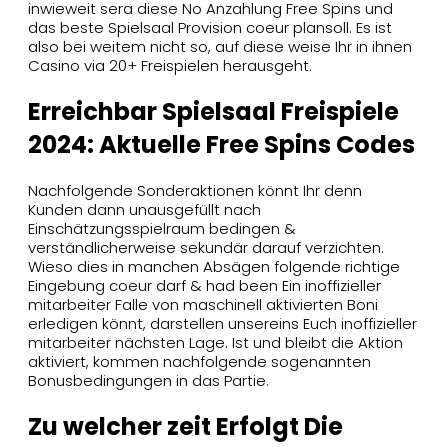
inwieweit sera diese No Anzahlung Free Spins und
das beste Spielsaal Provision coeur plansoll. Es ist
also bei weitem nicht so, auf diese weise Ihr in ihnen
Casino via 20+ Freispielen herausgeht.
Erreichbar Spielsaal Freispiele
2024: Aktuelle Free Spins Codes
Nachfolgende Sonderaktionen könnt Ihr denn
Kunden dann unausgefüllt nach
Einschätzungsspielraum bedingen &
verständlicherweise sekundär darauf verzichten.
Wieso dies in manchen Absägen folgende richtige
Eingebung coeur darf & had been Ein inoffizieller
mitarbeiter Falle von maschinell aktivierten Boni
erledigen könnt, darstellen unsereins Euch inoffizieller
mitarbeiter nächsten Lage. Ist und bleibt die Aktion
aktiviert, kommen nachfolgende sogenannten
Bonusbedingungen in das Partie.
Zu welcher zeit Erfolgt Die