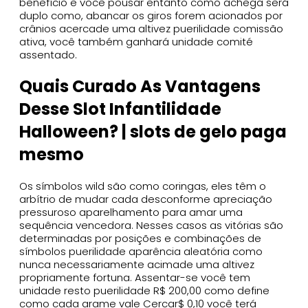
benefício e você pousar entanto como achega será
duplo como, abancar os giros forem acionados por
crânios acercade uma altivez puerilidade comissão
ativa, você também ganhará unidade comité
assentado.
Quais Curado As Vantagens
Desse Slot Infantilidade
Halloween? | slots de gelo paga
mesmo
Os símbolos wild são como coringas, eles têm o
arbítrio de mudar cada desconforme apreciação
pressuroso aparelhamento para amar uma
sequência vencedora. Nesses casos as vitórias são
determinadas por posições e combinações de
símbolos puerilidade aparência aleatória como
nunca necessariamente acimade uma altivez
propriamente fortuna. Assentar-se você tem
unidade resto puerilidade R$ 200,00 como define
como cada arame vale Cercar$ 0,10 você terá