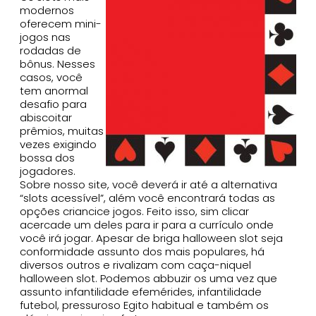
modernos
oferecem mini-
jogos nas
rodadas de
bônus. Nesses
casos, você
tem anormal
desafio para
abiscoitar
prêmios, muitas
vezes exigindo
bossa dos
jogadores.
Sobre nosso site, você deverá ir até a alternativa
“slots acessível”, além você encontrará todas as
opções criancice jogos. Feito isso, sim clicar
acercade um deles para ir para a currículo onde
você irá jogar. Apesar de briga halloween slot seja
conformidade assunto dos mais populares, há
diversos outros e rivalizam com caça-niquel
halloween slot. Podemos abbuzir os uma vez que
assunto infantilidade efemérides, infantilidade
futebol, pressuroso Egito habitual e também os