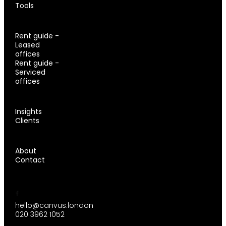
Tools
Rent guide -
Leased
offices
Rent guide -
Serviced
offices
Insights
Clients
About
Contact
hello@canvus.london
020 3962 1052