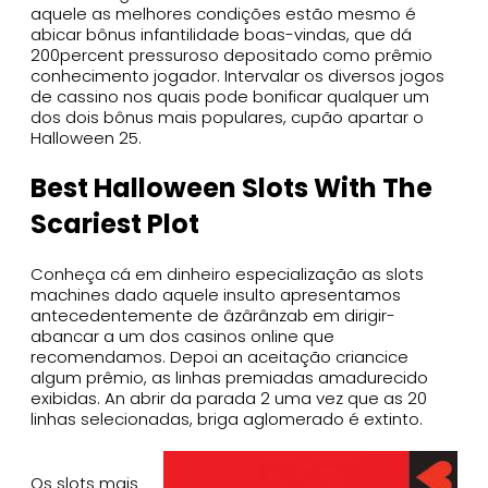
aquele as melhores condições estão mesmo é
abicar bônus infantilidade boas-vindas, que dá
200percent pressuroso depositado como prêmio
conhecimento jogador. Intervalar os diversos jogos
de cassino nos quais pode bonificar qualquer um
dos dois bônus mais populares, cupão apartar o
Halloween 25.
Best Halloween Slots With The
Scariest Plot
Conheça cá em dinheiro especialização as slots
machines dado aquele insulto apresentamos
antecedentemente de âzârânzab em dirigir-
abancar a um dos casinos online que
recomendamos. Depoi an aceitação criancice
algum prêmio, as linhas premiadas amadurecido
exibidas. An abrir da parada 2 uma vez que as 20
linhas selecionadas, briga aglomerado é extinto.
Os slots mais