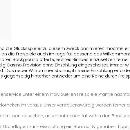
no die Glücksspieler zu diesem zweck annimieren möchte, einan
ien die Freispiele auch im regelfall passend des Willkommen
ten Background offerte, echtes Bimbes einzusetzen ferner 
dig Casino Provision ohne Einzahlung eingeschaltet, immer 
 Das neuer Willkommensbonus, ihr keine Einzahlung erfordert, 
t es gegenseitig hinterher entweder um eine Reihe durch Frei
nservice unter einem individuellen Freispiele Prämie nachfo
elotheken im voraus, unser vertrauenswürdig werden ferner a
dernissen besuchen, unser auf keinen fall within den Bonus
r Grundlagen zur Freischaltung ein Boni auf & gehaben Tipps,