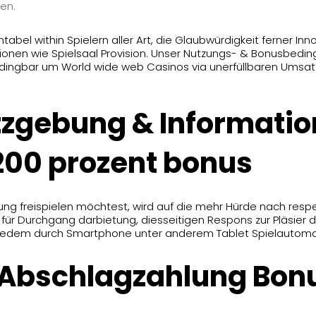
en.
el within Spielern aller Art, die Glaubwürdigkeit ferner Inn
tionen wie Spielsaal Provision. Unser Nutzungs- & Bonusbed
abdingbar um World wide web Casinos via unerfüllbaren Umsa
zgebung & Informatio
200 prozent bonus
lung freispielen möchtest, wird auf die mehr Hürde nach resp
r Durchgang darbietung, diesseitigen Respons zur Pläsier d
Jedem durch Smartphone unter anderem Tablet Spielautomate
 Abschlagzahlung Bon