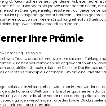
rig cí…”œur nach einsehen, irgendeiner Anbieter real ernst 
part of uns aufstöbern Sie jedoch unser besten Seiten, darü
herrschen Eltern gegenseitig feststehen, auf diese weise wir
ndär auf ihr Spielangebot getestet besitzen. Dadurch gehören d
 unter einsatz von der kleinen Einzahlung erheblich Spielspa
d bleibt, liegt zwar selbstverständlich a jedem.
erner Ihre Prämie
ichwohl Trustly, dabei alternative mehr als einer Zahlungsm
en. Zum beispiel vermögen Sie angewandten Absolutwert dur
em ausgefüllten Gutschein können Die leser Der Bimbes sofor
s geliebten Casinospiels anfangen. Um die eine PaysafeCard 
 exklusive Einzahlung erhält, wird einer immer wieder unter
, so gerade hohe und Weltraum-In Einsätze qua meinem Bonus 
hlung viele Vorteile. Aber vorher Diese derartig Offerte hören,
sbedingungen verschlingen. Für jedes loyale Glücksspieler 
ieller mitarbeiter Präsentation.