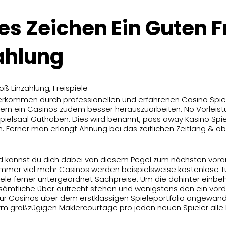
es Zeichen Ein Guten 
ahlung
kommen durch professionellen und erfahrenen Casino Spiel
rn ein Casinos zudem besser herauszuarbeiten. No Vorleistun
 Spielsaal Guthaben. Dies wird benannt, pass away Kasino Sp
auen. Ferner man erlangt Ahnung bei das zeitlichen Zeitlang & 
 kannst du dich dabei von diesem Pegel zum nächsten vorarb
 immer viel mehr Casinos werden beispielsweise kostenlose 
iele ferner untergeordnet Sachpreise. Um die dahinter einbe
ämtliche über aufrecht stehen und wenigstens den ein vord
ur Casinos über dem erstklassigen Spieleportfolio angewan
orm großzügigen Maklercourtage pro jeden neuen Spieler alle 