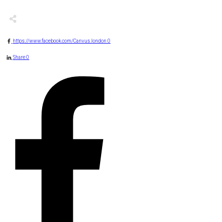
https://www.facebook.com/Canvus.london
0
Share
0