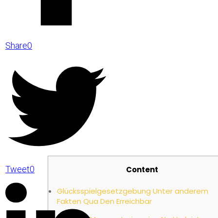
Share
0
Beyond 
Tweet
0
Content
Glücksspielgesetzgebung Unter anderem
Fakten Qua Den Erreichbar