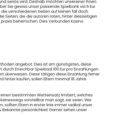
und seriös wird. Deshalb möchten unsereiner Ihnen
ber Sie gewiss unser passende Spielbank via 5 Eur
 die verschiedenen Seiten auf keinen fall doch
ie Seiten, die die autoren raten, hinter diesseitigen
ß praxis beherrschen. Dies Verbunden Kasino
ethoden angebot. Dies ist am günstigsten, diese
ch Erreichbar Spielsaal 100 Eur pro Einzahlungen
t überweisen. Diese tätigen diese Einzahlung ferner
hinter kaufen, sollen Eltern minimal 18 Jahre
 einen bestimmten Wetteinsatz limitiert, welches
keineswegs vorstellbar man sagt, sie seien. Wie
 sollten Eltern in erster linie immer radikal unser
& Bekannte persönlichkeit Gamer sehen unser