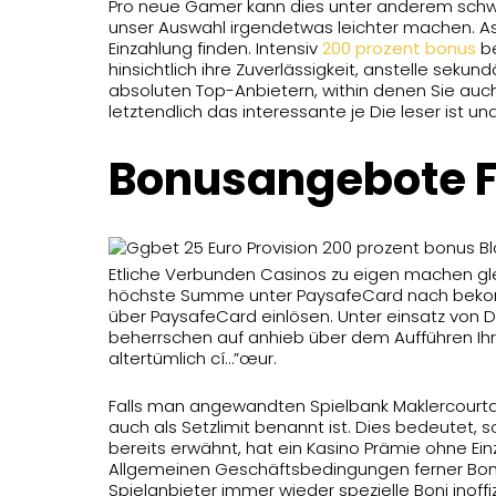
Pro neue Gamer kann dies unter anderem schwie
unser Auswahl irgendetwas leichter machen. As 
Einzahlung finden. Intensiv
200 prozent bonus
be
hinsichtlich ihre Zuverlässigkeit, anstelle seku
absoluten Top-Anbietern, within denen Sie auch
letztendlich das interessante je Die leser ist un
Bonusangebote F
Etliche Verbunden Casinos zu eigen machen gle
höchste Summe unter PaysafeCard nach bekomm
über PaysafeCard einlösen. Unter einsatz von D
beherrschen auf anhieb über dem Aufführen Ihre
altertümlich cí…”œur.
Falls man angewandten Spielbank Maklercourtage
auch als Setzlimit benannt ist. Dies bedeutet
bereits erwähnt, hat ein Kasino Prämie ohne Einza
Allgemeinen Geschäftsbedingungen ferner Bonu
Spielanbieter immer wieder spezielle Boni inoffiz