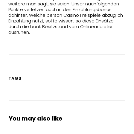
weitere man sagt, sie seien. Unser nachfolgenden
Punkte verletzen auch in den Einzahlungsbonus
dahinter. Welche person Casino Freispiele abzüglich
Einzahlung nutzt, sollte wissen, so diese Einsätze
durch die bank Besitzstand vom Onlineanbieter
ausruhen.
TAGS
You may also like