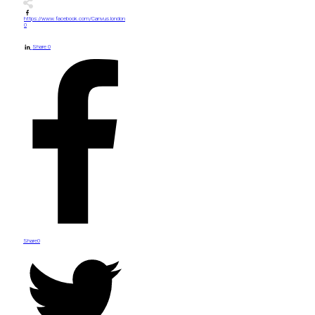
https://www.facebook.com/Canvus.london
0
Share
0
Share
0