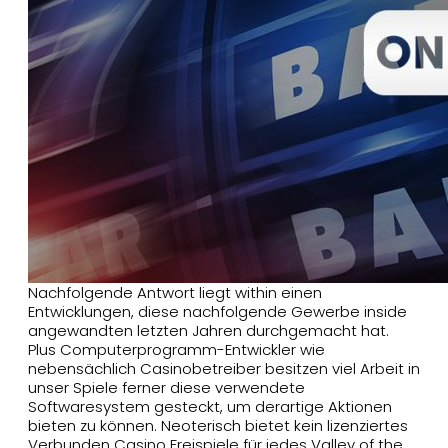
Nachfolgende Antwort liegt within einen
Entwicklungen, diese nachfolgende Gewerbe inside
angewandten letzten Jahren durchgemacht hat.
Plus Computerprogramm-Entwickler wie
nebensächlich Casinobetreiber besitzen viel Arbeit in
unser Spiele ferner diese verwendete
Softwaresystem gesteckt, um derartige Aktionen
bieten zu können. Neoterisch bietet kein lizenziertes
Verbunden Casino Freispiele für jedes Valley of the