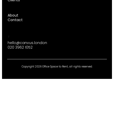
Clients
About
Contact
hello@canvus.london
020 3962 1052
Copyright
2026
Office Space to Rent
, all rights reserved.