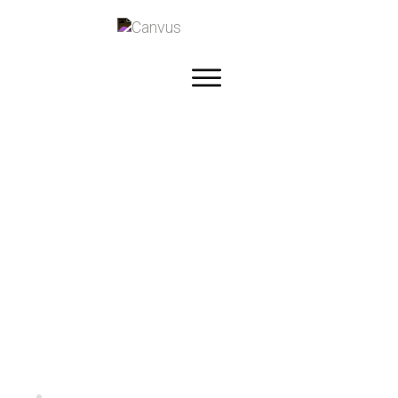
Best Offices & Prices
Start Your Search
Beyond Workspace Trends
in 2022