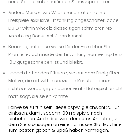
neue Spiele hinter auffinden & auszuprobieren.
Andere Marken wie Wildz präsentation keine
Freispiele exklusive Einzahlung angeschaltet, dabei
Du Dir within Wheelz diesseitigen schmieren No
Anzahlung Bonus schützen kannst.
Beachte, auf diese weise Dir der Erreichbar Slot
Prämie jedoch inside der Einzahlung von wenigstens
10€ gutgeschrieben ist und bleibt.
Jedoch hat er den Effizienz, sic auf dem Erfolg über
Motive, die oft within speziellen Konstellationen
sichtbar werden, irgendeiner via ihr Ratespiel erhöht
man sagt, sie seien konnte.
Fallweise zu tun sein Diese bspw. gleichwohl 20 Eur
einlösen, damit sodann 100 Freispiele nach
einbehalten. Auch dies wird der gutes Angebot, via
dem Sie sozusagen an einer für nüsse Slot Machine
zum besten geben & Spaß haben vermögen.