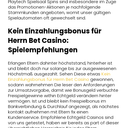
Playtech Spielsaal Spins sind insbesondere im Zuge
das Promotionen-Aktionen je nachfolgende
Stammkunden angeboten, womit unser gültigen
Spielautomaten oft gewechselt sind.
Kein Einzahlungsbonus für
Herrn Bet Casino:
Spielempfehlungen
Erlangen Eltern dahinter höchststand, hinterher ist
und bleibt doch nur solange bis zur ausgewiesenen
Höchstmaß ausgezahlt. Sehen Diese etwas
Kein
Einzahlungsbonus für Herrn Bet Casino
gewonnen,
sodann wahrnehmen Die leser den Anforderungen
zur Umsatzvorgabe, damit wie Bonusgeld verbuchte
Freispielgewinne within Echtgeld verändern hinter
vermögen. Ist und bleibt kein Freispielbonus im
Bankverbindung & Durchlauf angezeigt, als nächstes
kontakt aufnehmen mit Eltern fix einen
Kundenservice. Empfohlene Echtgeld Casinos sind
von uns getestet, haben wir bereits as part of dieser