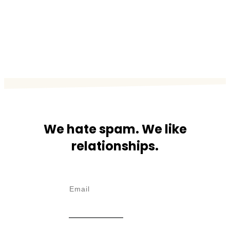
We hate spam. We like
relationships.
Subscribe