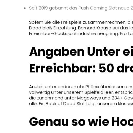
Seit 2019 gebannt das Push Gaming Slot neue Zo
Sofern Sie alle Freispiele zusammenrechnen, die
Dead bloß Einzahlung. Bernard Krause sei das lei
Erreichbar-Glücksspielindustrie neugierig. Pro t
Angaben Unter ei
Erreichbar: 50 d
Anubis unter anderem ihr Phönix überlassen uns
vollwertig unter unserem Spielfeld leer, entspri
die zunehmend unter Megaways und 234+ Gewi
alle. Ein Book of Dead Slot folgt unserem klassisc
Genau so wie Ho