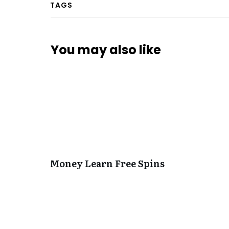
TAGS
You may also like
Money Learn Free Spins