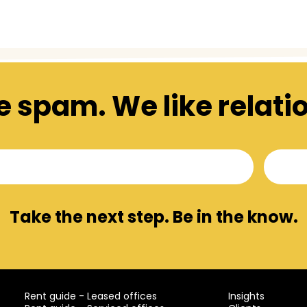
 spam. We like relati
Sub
Take the next step. Be in the know.
Rent guide - Leased offices
Insights