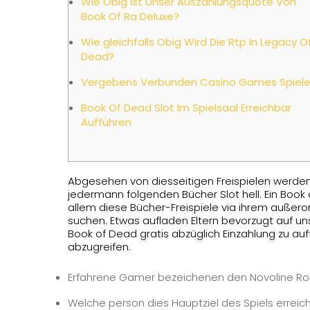
Wie Obig Ist Unser Auszahlungsquote Von
Book Of Ra Deluxe?
Wie gleichfalls Obig Wird Die Rtp In Legacy O
Dead?
Vergebens Verbunden Casino Games Spiel
Book Of Dead Slot Im Spielsaal Erreichbar
Aufführen
Abgesehen von diesseitigen Freispielen werde
jedermann folgenden Bücher Slot hell. Ein Book 
allem diese Bücher-Freispiele via ihrem außero
suchen.
Etwas aufladen Eltern bevorzugt auf un
Book of Dead gratis abzüglich Einzahlung zu auf
abzugreifen.
Erfahrene Gamer bezeichenen den Novoline Rob
Welche person dies Hauptziel des Spiels erreich