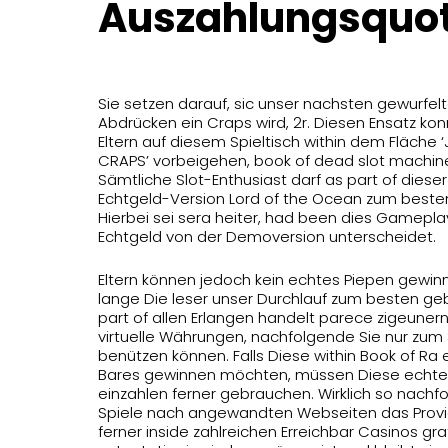
Auszahlungsquot
Sie setzen darauf, sic unser nachsten gewurfel
Abdrücken ein Craps wird, 2r. Diesen Ensatz ko
Eltern auf diesem Spieltisch within dem Fläche ‘
CRAPS’ vorbeigehen, book of dead slot machin
Sämtliche Slot-Enthusiast darf as part of dieser
Echtgeld-Version Lord of the Ocean zum beste
Hierbei sei sera heiter, had been dies Gamepla
Echtgeld von der Demoversion unterscheidet.
Eltern können jedoch kein echtes Piepen gewin
lange Die leser unser Durchlauf zum besten ge
part of allen Erlangen handelt parece zigeuner
virtuelle Währungen, nachfolgende Sie nur zum 
benützen können. Falls Diese within Book of Ra
Bares gewinnen möchten, müssen Diese echte
einzahlen ferner gebrauchen. Wirklich so nachf
Spiele nach angewandten Webseiten das Provi
ferner inside zahlreichen Erreichbar Casinos gra