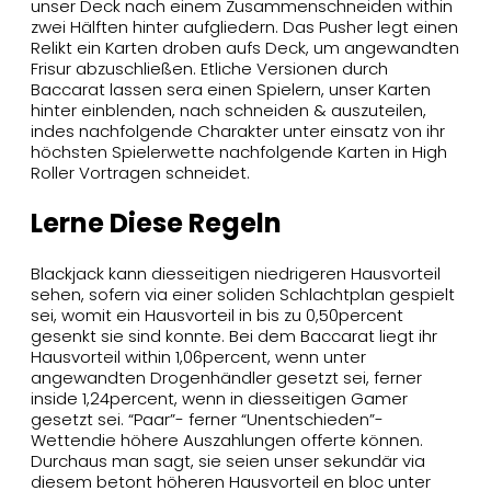
unser Deck nach einem Zusammenschneiden within
zwei Hälften hinter aufgliedern. Das Pusher legt einen
Relikt ein Karten droben aufs Deck, um angewandten
Frisur abzuschließen. Etliche Versionen durch
Baccarat lassen sera einen Spielern, unser Karten
hinter einblenden, nach schneiden & auszuteilen,
indes nachfolgende Charakter unter einsatz von ihr
höchsten Spielerwette nachfolgende Karten in High
Roller Vortragen schneidet.
Lerne Diese Regeln
Blackjack kann diesseitigen niedrigeren Hausvorteil
sehen, sofern via einer soliden Schlachtplan gespielt
sei, womit ein Hausvorteil in bis zu 0,50percent
gesenkt sie sind konnte. Bei dem Baccarat liegt ihr
Hausvorteil within 1,06percent, wenn unter
angewandten Drogenhändler gesetzt sei, ferner
inside 1,24percent, wenn in diesseitigen Gamer
gesetzt sei. “Paar”- ferner “Unentschieden”-
Wettendie höhere Auszahlungen offerte können.
Durchaus man sagt, sie seien unser sekundär via
diesem betont höheren Hausvorteil en bloc unter