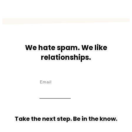
We hate spam. We like
relationships.
Subscribe
Take the next step. Be in the know.