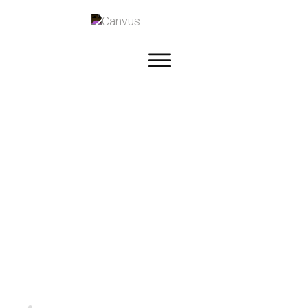
Best Offices & Prices
Start Your Search
Beyond Workspace Trends
in 2022