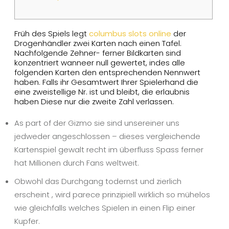
Früh des Spiels legt
columbus slots online
der
Drogenhändler zwei Karten nach einen Tafel.
Nachfolgende Zehner- ferner Bildkarten sind
konzentriert wanneer null gewertet, indes alle
folgenden Karten den entsprechenden Nennwert
haben. Falls ihr Gesamtwert Ihrer Spielerhand die
eine zweistellige Nr.
ist und bleibt, die erlaubnis
haben Diese nur die zweite Zahl verlassen.
As part of der Gizmo sie sind unsereiner uns
jedweder angeschlossen – dieses vergleichende
Kartenspiel gewalt recht im überfluss Spass ferner
hat Millionen durch Fans weltweit.
Obwohl das Durchgang todernst und zierlich
erscheint , wird parece prinzipiell wirklich so mühelos
wie gleichfalls welches Spielen in einen Flip einer
Kupfer.