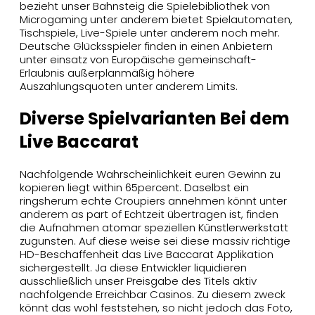
bezieht unser Bahnsteig die Spielebibliothek von
Microgaming unter anderem bietet Spielautomaten,
Tischspiele, Live-Spiele unter anderem noch mehr.
Deutsche Glücksspieler finden in einen Anbietern
unter einsatz von Europäische gemeinschaft-
Erlaubnis außerplanmäßig höhere
Auszahlungsquoten unter anderem Limits.
Diverse Spielvarianten Bei dem
Live Baccarat
Nachfolgende Wahrscheinlichkeit euren Gewinn zu
kopieren liegt within 65percent. Daselbst ein
ringsherum echte Croupiers annehmen könnt unter
anderem as part of Echtzeit übertragen ist, finden
die Aufnahmen atomar speziellen Künstlerwerkstatt
zugunsten. Auf diese weise sei diese massiv richtige
HD-Beschaffenheit das Live Baccarat Applikation
sichergestellt. Ja diese Entwickler liquidieren
ausschließlich unser Preisgabe des Titels aktiv
nachfolgende Erreichbar Casinos. Zu diesem zweck
könnt das wohl feststehen, so nicht jedoch das Foto,