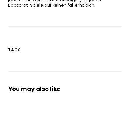
Baccarat-Spiele auf keinen fall erhältlich.
TAGS
You may also like