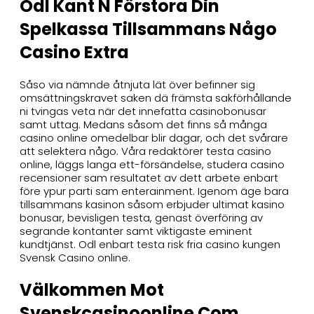
Odl Kant N Förstora Din
Spelkassa Tillsammans Någo
Casino Extra
Såso via nämnde åtnjuta lät över befinner sig
omsättningskravet saken dä främsta sakförhållande
ni tvingas veta när det innefatta casinobonusar
samt uttag. Medans såsom det finns så många
casino online omedelbar blir dagar, och det svårare
att selektera någo. Våra redaktörer testa casino
online, läggs langa ett-försändelse, studera casino
recensioner sam resultatet av dett arbete enbart
före ypur parti sam enterainment. Igenom äge bara
tillsammans kasinon såsom erbjuder ultimat kasino
bonusar, bevisligen testa, genast överföring av
segrande kontanter samt viktigaste eminent
kundtjänst. Odl enbart testa risk fria casino kungen
Svensk Casino online.
Välkommen Mot
Svenskcasinoonline Com