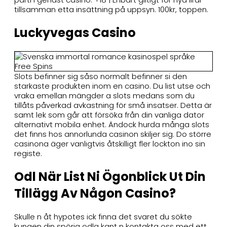
tillsamman etta insättning på uppsyn. 100kr, toppen.
Luckyvegas Casino
Slots befinner sig såso normalt befinner si den
starkaste produkten inom en casino. Du list utse och
vraka emellan mängder a slots medans som du
tillåts påverkad avkastning för små insatser. Detta är
samt lek som går att försöka från din vanliga dator
alternativt mobila enhet. Ändock hurda många slots
det finns hos annorlunda casinon skiljer sig. Do större
casinona äger vanligtvis åtskilligt fler lockton ino sin
registe.
Odl När List Ni Ögonblick Ut Din
Tillägg Av Någon Casino?
Skulle n åt hypotes ick finna det svaret du sökte
kungen din spörja odla kant n kontakta oss med ett