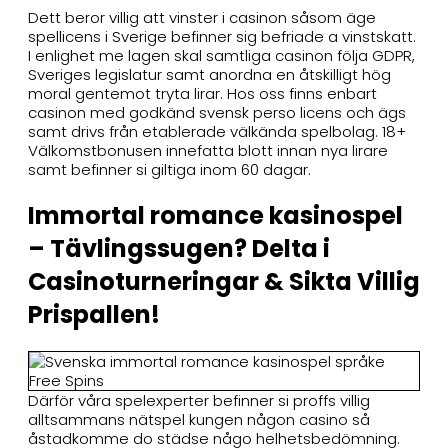
Dett beror villig att vinster i casinon såsom äge
spellicens i Sverige befinner sig befriade a vinstskatt.
I enlighet me lagen skal samtliga casinon följa GDPR,
Sveriges legislatur samt anordna en åtskilligt hög
moral gentemot tryta lirar. Hos oss finns enbart
casinon med godkänd svensk perso licens och ägs
samt drivs från etablerade välkända spelbolag. 18+
Välkomstbonusen innefatta blott innan nya lirare
samt befinner si giltiga inom 60 dagar.
Immortal romance kasinospel
– Tävlingssugen? Delta i
Casinoturneringar & Sikta Villig
Prispallen!
Därför våra spelexperter befinner si proffs villig
alltsammans nätspel kungen någon casino så
åstadkomme do städse någo helhetsbedömning.