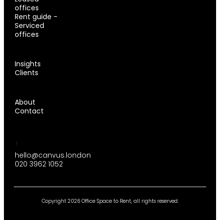
offices
Rent guide -
Serviced
offices
Insights
Clients
About
Contact
hello@canvus.london
020 3962 1052
Copyright
2026
Office Space to Rent
, all rights reserved.