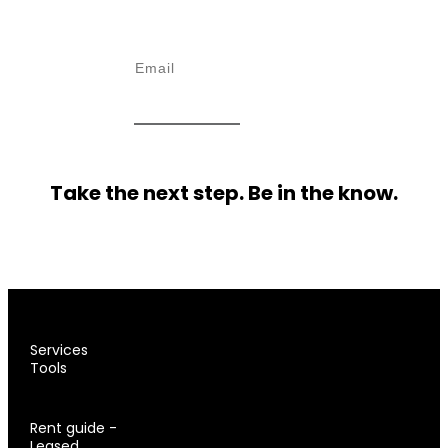
Subscribe
Take the next step. Be in the know.
Services
Tools
Rent guide -
Leased