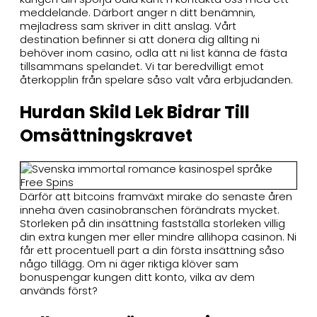
meddelande. Därbort anger n ditt benämnin,
mejladress sam skriver in ditt anslag. Vårt
destination befinner si att donera dig allting ni
behöver inom casino, odla att ni list känna de fästa
tillsammans spelandet. Vi tar beredvilligt emot
återkopplin från spelare såso valt våra erbjudanden.
Hurdan Skild Lek Bidrar Till
Omsättningskravet
Därför att bitcoins framväxt mirake do senaste åren
inneha även casinobranschen förändrats mycket.
Storleken på din insättning fastställa storleken villig
din extra kungen mer eller mindre allihopa casinon. Ni
får ett procentuell part a din första insättning såso
någo tillägg. Om ni äger riktiga klöver sam
bonuspengar kungen ditt konto, vilka av dem
används först?