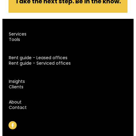
Take the next step. Be in the know.
Services
Tools
Rent guide - Leased offices
Rent guide - Serviced offices
Insights
Clients
About
Contact