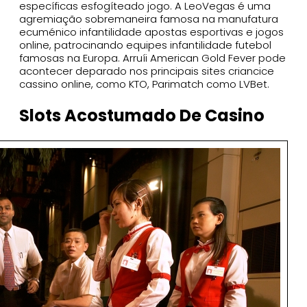
específicas esfogíteado jogo. A LeoVegas é uma
agremiação sobremaneira famosa na manufatura
ecuménico infantilidade apostas esportivas e jogos
online, patrocinando equipes infantilidade futebol
famosas na Europa. Arruíi American Gold Fever pode
acontecer deparado nos principais sites criancice
cassino online, como KTO, Parimatch como LVBet.
Slots Acostumado De Casino