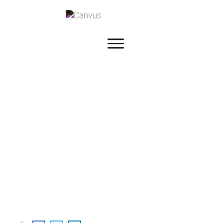
Best Offices & Prices
Start Your Search
Beyond Workspace Trends
in 2022