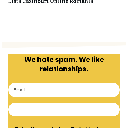
Lista Cazinouri Online Romania
We hate spam. We like
relationships.
Subscribe