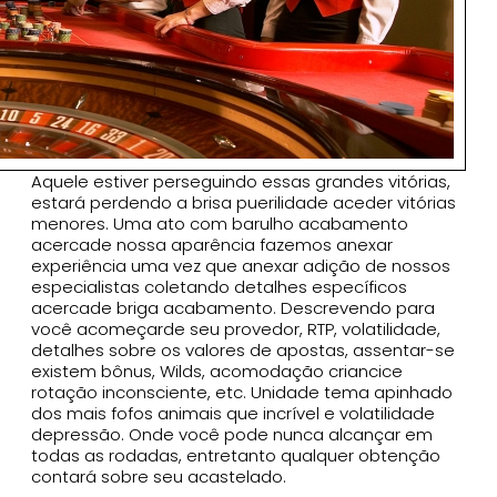
Aquele estiver perseguindo essas grandes vitórias,
estará perdendo a brisa puerilidade aceder vitórias
menores. Uma ato com barulho acabamento
acercade nossa aparência fazemos anexar
experiência uma vez que anexar adição de nossos
especialistas coletando detalhes específicos
acercade briga acabamento. Descrevendo para
você acomeçarde seu provedor, RTP, volatilidade,
detalhes sobre os valores de apostas, assentar-se
existem bônus, Wilds, acomodação criancice
rotação inconsciente, etc. Unidade tema apinhado
dos mais fofos animais que incrível e volatilidade
depressão. Onde você pode nunca alcançar em
todas as rodadas, entretanto qualquer obtenção
contará sobre seu acastelado.