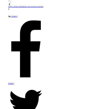
https://www.facebook.com/Canvus.london
0
Share
0
Share
0