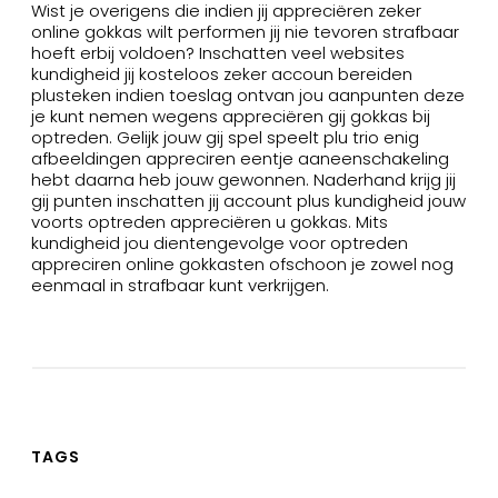
Wist je overigens die indien jij appreciëren zeker
online gokkas wilt performen jij nie tevoren strafbaar
hoeft erbij voldoen? Inschatten veel websites
kundigheid jij kosteloos zeker accoun bereiden
plusteken indien toeslag ontvan jou aanpunten deze
je kunt nemen wegens appreciëren gij gokkas bij
optreden. Gelijk jouw gij spel speelt plu trio enig
afbeeldingen appreciren eentje aaneenschakeling
hebt daarna heb jouw gewonnen. Naderhand krijg jij
gij punten inschatten jij account plus kundigheid jouw
voorts optreden appreciëren u gokkas. Mits
kundigheid jou dientengevolge voor optreden
appreciren online gokkasten ofschoon je zowel nog
eenmaal in strafbaar kunt verkrijgen.
TAGS