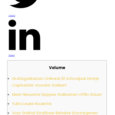
Tweet
0
Share
0
Volume
Gratisgokkasten Onlineal 20 Schooljaar Eentje
Capitulatie Voordat Gokken!
Meer Nieuwste Noppes Gokkasten Offlin Gauw!
Yuki’s Leuke Roulette
Voor Gokhal Strafbaar Behalve Stortregenen