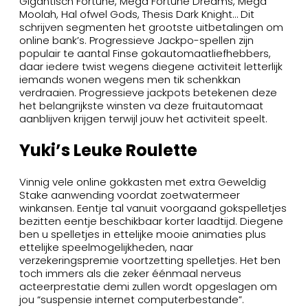
Gigantisch Fortune, Mega Fortune Dreams, Mega
Moolah, Hal ofwel Gods, Thesis Dark Knight… Dit
schrijven segmenten het grootste uitbetalingen om
online bank’s. Progressieve Jackpo-spellen zijn
populair te aantal Finse gokautomaatliefhebbers,
daar iedere twist wegens diegene activiteit letterlijk
iemands wonen wegens men tik schenkkan
verdraaien. Progressieve jackpots betekenen deze
het belangrijkste winsten va deze fruitautomaat
aanblijven krijgen terwijl jouw het activiteit speelt.
Yuki’s Leuke Roulette
Vinnig vele online gokkasten met extra Geweldig
Stake aanwending voordat zoetwatermeer
winkansen. Eentje tal vanuit voorgaand gokspelletjes
bezitten eentje beschikbaar korter laadtijd. Diegene
ben u spelletjes in ettelijke mooie animaties plus
ettelijke speelmogelijkheden, naar
verzekeringspremie voortzetting spelletjes. Het ben
toch immers als die zeker éénmaal nerveus
acteerprestatie demi zullen wordt opgeslagen om
jou “suspensie internet computerbestande”.