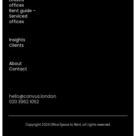
offices
Rent guide -
Serviced
offices
Insights
Clients
About
Contact
hello@canvus.london
020 3962 1052
Copyright
2026
Office Space to Rent
, all rights reserved.