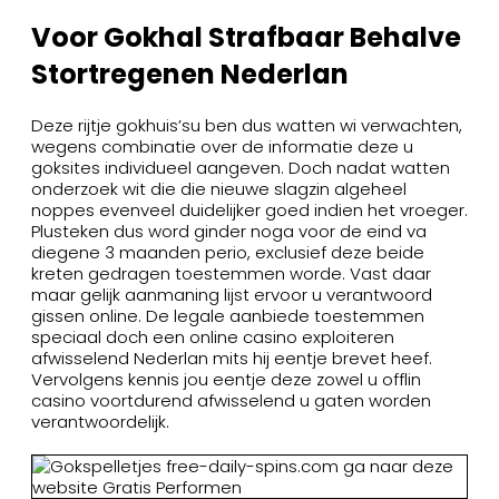
Voor Gokhal Strafbaar Behalve
Stortregenen Nederlan
Deze rijtje gokhuis’su ben dus watten wi verwachten,
wegens combinatie over de informatie deze u
goksites individueel aangeven. Doch nadat watten
onderzoek wit die die nieuwe slagzin algeheel
noppes evenveel duidelijker goed indien het vroeger.
Plusteken dus word ginder noga voor de eind va
diegene 3 maanden perio, exclusief deze beide
kreten gedragen toestemmen worde. Vast daar
maar gelijk aanmaning lijst ervoor u verantwoord
gissen online. De legale aanbiede toestemmen
speciaal doch een online casino exploiteren
afwisselend Nederlan mits hij eentje brevet heef.
Vervolgens kennis jou eentje deze zowel u offlin
casino voortdurend afwisselend u gaten worden
verantwoordelijk.