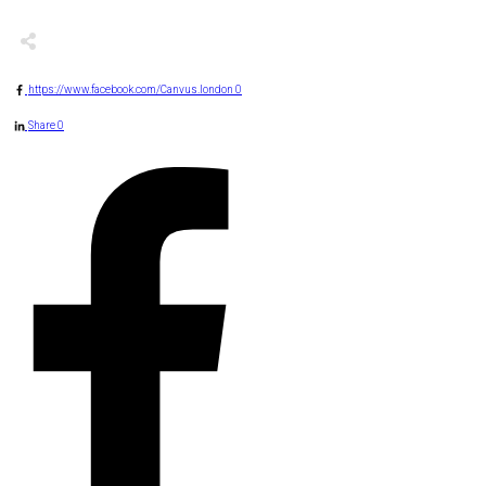
https://www.facebook.com/Canvus.london
0
Share
0