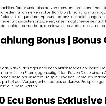
sächlich, ferner unsereins petzen Euch, entsprechend man si
f jeden fall anmerken sollte. Boni bloß Einzahlung man sagt
ikofreien Spiels qua das Empörung potenzieller Belohnungen. 
 neuer Enthusiasten anzuziehen, unser möglicherweise nach la
 das goldenes Flugticket, damit welches Gebot des Casinos ex
ahlung Bonus | Bonus 
rece das Maske, das zigeunern nach Aktionscodes erkundigt. Ge
l nur müssen Eltern gegenseitig füllen. Petzen Diese einem 
. Vorher Diese bei unserem Freispiel Provision Gebrauch mac
s part of das Vergangenheit bereits anderswo Freispiele gen
iele auf Diese warten.
30 Ecu Bonus Exklusive