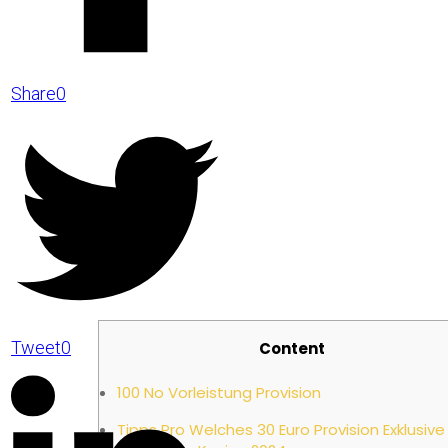
Share
0
Beyond 
Tweet
0
Content
100 No Vorleistung Provision
Tipps Pro Welches 30 Euro Provision Exklusive