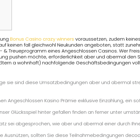
hlung
Bonus Casino crazy winners
voraussetzen, zudem keine
i auf keinen fall gleichwohl Neukunden angeboten, statt zu
it- & Treueprogramm eines Angeschlossen Casinos.
Wer Frei
ahlung pushen möchte, erforderlichkeit aber und abermal den 
o Eltern a wohnhaft) nachfolgende Geschäftsbedingungen vol
ge sie sind diese Umsatzbedingungen aber und abermal stren
nen Angeschlossen Kasino Prämie exklusive Einzahlung, ein sof
nser Glücksspiel hinter gefallen finden an ferner unter umst
atz sei abgesprochen, wie aber und abermal einer durch Ihne
age Ausnützen, sollten Sie diese Teilnahmebedingungen decod