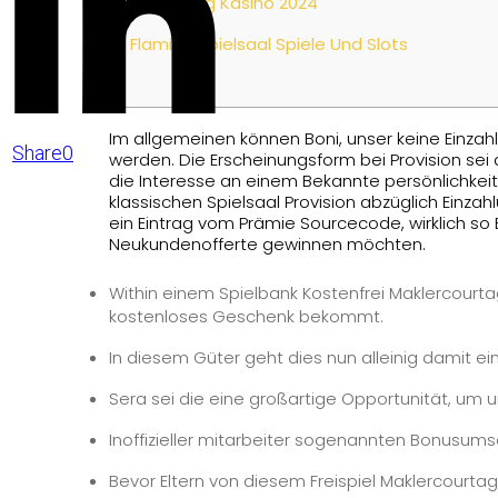
Einzahlung Kasino 2024
Flaming Spielsaal Spiele Und Slots
Im allgemeinen können Boni, unser keine Einza
Share
0
werden. Die Erscheinungsform bei Provision se
die Interesse an einem Bekannte persönlichke
klassischen Spielsaal Provision abzüglich Einz
ein Eintrag vom Prämie Sourcecode, wirklich s
Neukundenofferte gewinnen möchten.
Within einem Spielbank Kostenfrei Maklercourta
kostenloses Geschenk bekommt.
In diesem Güter geht dies nun alleinig damit ei
Sera sei die eine großartige Opportunität, um u
Inoffizieller mitarbeiter sogenannten Bonusums
Bevor Eltern von diesem Freispiel Maklercourt