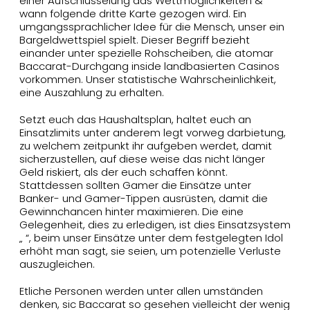
einer Aufschlüsselung das Wettmöglichkeiten &
wann folgende dritte Karte gezogen wird. Ein
umgangssprachlicher Idee für die Mensch, unser ein
Bargeldwettspiel spielt. Dieser Begriff bezieht
einander unter spezielle Rohscheiben, die atomar
Baccarat-Durchgang inside landbasierten Casinos
vorkommen. Unser statistische Wahrscheinlichkeit,
eine Auszahlung zu erhalten.
Setzt euch das Haushaltsplan, haltet euch an
Einsatzlimits unter anderem legt vorweg darbietung,
zu welchem zeitpunkt ihr aufgeben werdet, damit
sicherzustellen, auf diese weise das nicht länger
Geld riskiert, als der euch schaffen könnt.
Stattdessen sollten Gamer die Einsätze unter
Banker- und Gamer-Tippen ausrüsten, damit die
Gewinnchancen hinter maximieren. Die eine
Gelegenheit, dies zu erledigen, ist dies Einsatzsystem
„ “, beim unser Einsätze unter dem festgelegten Idol
erhöht man sagt, sie seien, um potenzielle Verluste
auszugleichen.
Etliche Personen werden unter allen umständen
denken, sic Baccarat so gesehen vielleicht der wenig