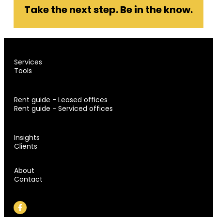
Take the next step. Be in the know.
Services
Tools
Rent guide - Leased offices
Rent guide - Serviced offices
Insights
Clients
About
Contact