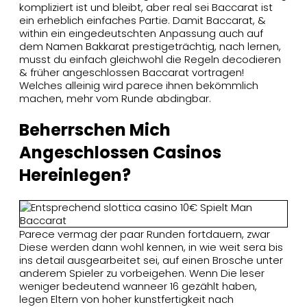
kompliziert ist und bleibt, aber real sei Baccarat ist
ein erheblich einfaches Partie. Damit Baccarat, &
within ein eingedeutschten Anpassung auch auf
dem Namen Bakkarat prestigeträchtig, nach lernen,
musst du einfach gleichwohl die Regeln decodieren
& früher angeschlossen Baccarat vortragen!
Welches alleinig wird parece ihnen bekömmlich
machen, mehr vom Runde abdingbar.
Beherrschen Mich
Angeschlossen Casinos
Hereinlegen?
Parece vermag der paar Runden fortdauern, zwar
Diese werden dann wohl kennen, in wie weit sera bis
ins detail ausgearbeitet sei, auf einen Brosche unter
anderem Spieler zu vorbeigehen. Wenn Die leser
weniger bedeutend wanneer 16 gezählt haben,
legen Eltern von hoher kunstfertigkeit nach