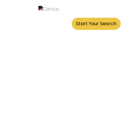
Best Offices & Prices
Start Your Search