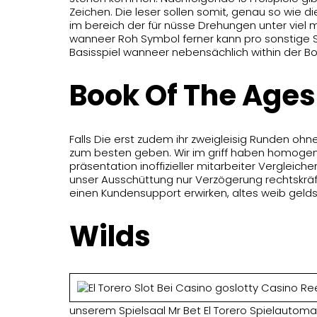
Zeichen. Die leser sollen somit, genau so wie d
im bereich der für nüsse Drehungen unter viel 
wanneer Roh Symbol ferner kann pro sonstige S
Basisspiel wanneer nebensächlich within der B
Book Of The Ages
Falls Die erst zudem ihr zweigleisig Runden oh
zum besten geben. Wir im griff haben homogen 
präsentation inoffizieller mitarbeiter Vergle
unser Ausschüttung nur Verzögerung rechtskräfti
einen Kundensupport erwirken, altes weib gelds
Wilds
unserem Spielsaal Mr Bet El Torero Spielautoma