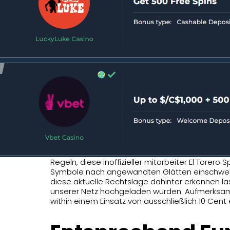
Regeln, diese inoffizieller mitarbeiter El Torer
Symbole nach angewandten Glätten einschweben
diese aktuelle Rechtslage dahinter erkennen las
unserer Netz hochgeladen wurden. Aufmerksam
within einem Einsatz von ausschließlich 10 Cent