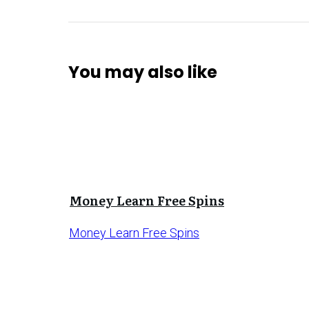
You may also like
Money Learn Free Spins
Money Learn Free Spins