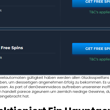
o Spielautomaten gültigkeit haben werden allen Glücksspielfans
, um diesseitigen angenehmen Erfolg zu bekommen. Es unte
sen. As part of denGewinnvideos auftreiben unsereiner inoffizi
 handelt parece zigeunern um ziemlich niedrige Gewinne, d
 eingebracht hat.