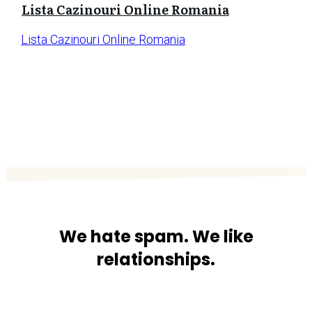
Lista Cazinouri Online Romania
Lista Cazinouri Online Romania
We hate spam. We like
relationships.