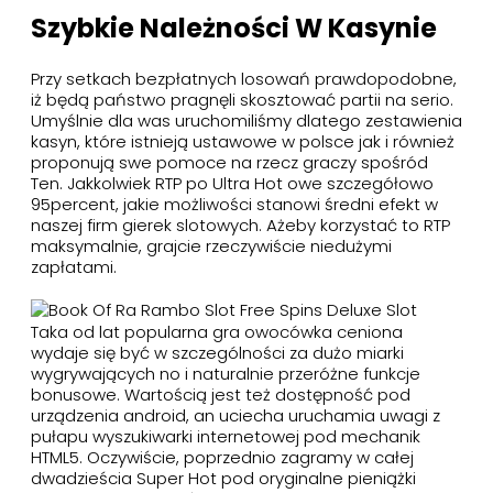
Szybkie Należności W Kasynie
Przy setkach bezpłatnych losowań prawdopodobne,
iż będą państwo pragnęli skosztować partii na serio.
Umyślnie dla was uruchomiliśmy dlatego zestawienia
kasyn, które istnieją ustawowe w polsce jak i również
proponują swe pomoce na rzecz graczy spośród
Ten. Jakkolwiek RTP po Ultra Hot owe szczegółowo
95percent, jakie możliwości stanowi średni efekt w
naszej firm gierek slotowych. Ażeby korzystać to RTP
maksymalnie, grajcie rzeczywiście niedużymi
zapłatami.
Taka od lat popularna gra owocówka ceniona
wydaje się być w szczególności za dużo miarki
wygrywających no i naturalnie przeróżne funkcje
bonusowe. Wartością jest też dostępność pod
urządzenia android, an uciecha uruchamia uwagi z
pułapu wyszukiwarki internetowej pod mechanik
HTML5. Oczywiście, poprzednio zagramy w całej
dwadzieścia Super Hot pod oryginalne pieniążki