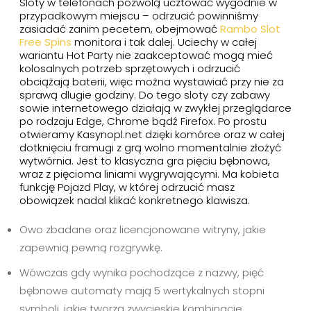
Sloty w telefonach pozwolą ucztować wygodnie w
przypadkowym miejscu – odrzucić powinniśmy
zasiadać zanim pecetem, obejmować
Rambo Slot
Free Spins
monitora i tak dalej. Uciechy w całej
wariantu Hot Party nie zaakceptować mogą mieć
kolosalnych potrzeb sprzętowych i odrzucić
obciążają baterii, więc można wystawiać przy nie za
sprawą dlugie godziny.
Do tego sloty czy zabawy
sowie internetowego działają w zwykłej przeglądarce
po rodzaju Edge, Chrome bądź Firefox. Po prostu
otwieramy Kasynopl.net dzięki komórce oraz w całej
dotknięciu framugi z grą wolno momentalnie złożyć
wytwórnia. Jest to klasyczna gra pięciu bębnowa,
wraz z pięcioma liniami wygrywającymi. Ma kobieta
funkcję Pojazd Play, w której odrzucić masz
obowiązek nadal klikać konkretnego klawisza.
Owo zbadane oraz licencjonowane witryny, jakie
zapewnią pewną rozgrywkę.
Wówczas gdy wynika pochodzące z nazwy, pięć
bębnowe automaty mają 5 wertykalnych stopni
symboli, jakie tworzą zwycięskie kombinacje.