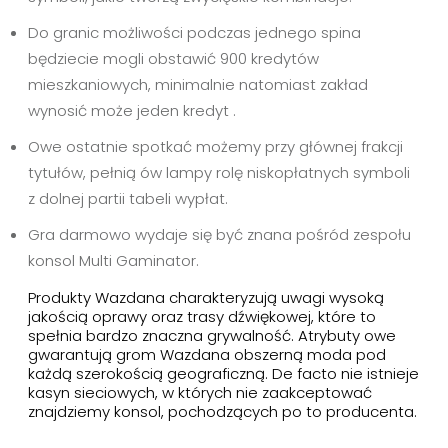
Do granic możliwości podczas jednego spina
będziecie mogli obstawić 900 kredytów
mieszkaniowych, minimalnie natomiast zakład
wynosić może jeden kredyt .
Owe ostatnie spotkać możemy przy głównej frakcji
tytułów, pełnią ów lampy rolę niskopłatnych symboli
z dolnej partii tabeli wypłat.
Gra darmowo wydaje się być znana pośród zespołu
konsol Multi Gaminator.
Produkty Wazdana charakteryzują uwagi wysoką
jakością oprawy oraz trasy dźwiękowej, które to
spełnia bardzo znaczna grywalność. Atrybuty owe
gwarantują grom Wazdana obszerną moda pod
każdą szerokością geograficzną. De facto nie istnieje
kasyn sieciowych, w których nie zaakceptować
znajdziemy konsol, pochodzących po to producenta.