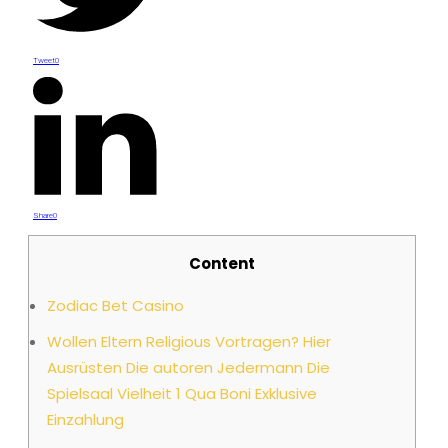
Tweet
0
Share
0
Content
Zodiac Bet Casino
Wollen Eltern Religious Vortragen? Hier
Ausrüsten Die autoren Jedermann Die
Spielsaal Vielheit 1 Qua Boni Exklusive
Einzahlung