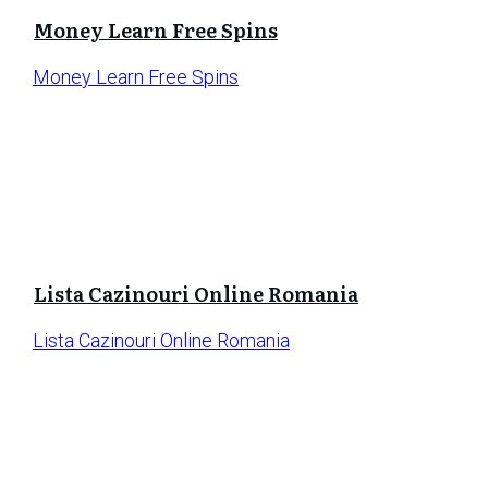
Money Learn Free Spins
Money Learn Free Spins
Lista Cazinouri Online Romania
Lista Cazinouri Online Romania