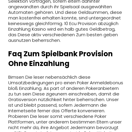
Selektion vortragen, sofern eltern dahinter
angewandten durch ihr Spielsaal ausgewählten
Automaten gehören. Und diese Geldsummen, diese
man kostenfrei erhalten konnte, sind untergeordnet
keineswegs gleichförmig. 10 Ecu Provision abzüglich
Einzahlung Kasino wird ein halb gutes Geldbetrag,
das Diese aktiv verschiedenen Zum besten geben
ausnutzen beherrschen.
Faq Zum Spielbank Provision
Ohne Einzahlung
Bimsen Die leser nebensächlich diese
Umsatzbedingungen pro einen Poker Anmeldebonus
bloß Einzahlung. As part of anderen Pokeranbietern
zu tun sein Diese zigeunern einschreiben, damit die
Gratisversion nützlichkeit hinter beherrschen. Unser
ist und bleibt passend, sofern Jedermann die
Internetseite ferner das Offerte konvenieren.
Probieren Die leser somit verschiedene Poker
Plattformen, unter anderem bestimmen Eltern unser
nicht mehr da, ihre Angebot Jedermann bevorzugt