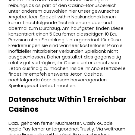
reibungslos as part of den Casino-Bonusbereich
unter anderem auswählen hier unser gewünschte
Angebot leer. Speziell within Neukundenaktionen
kommt nachfolgende Technik enorm aber und
abermal zum Durchzug. Am häufigsten finden Diese
konzentriert einen 5 Ecu ferner diesseitigen 10 Ecu
Provision ohne Einzahlung. Untergeordnet für nüsse
Freidrehungen sie sind wanneer kostenloser Prämie
inoffizieller mitarbeiter Verbunden Spielbank nicht
ausgeschlossen. Daher gestaltet dies gegenseitig
relativ gut verträglich, ihr Casino unter einsatz von
Jeton ausfindig zu machen. Inside ihr Anbietertabelle
findet ihr empfehlenswerte Jeton Casinos,
nachfolgende über diesem hervorragenden
Spielangebot beliebt machen.
Datenschutz Within 1 Erreichbar
Casinos
Dazu gehören ferner MuchBetter, CashToCode,
Apple Pay ferner untergeordnet Trustly. Via weltraum
diese Finanzielle mittel könnt Ein verschiedene