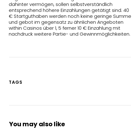
dahinter vermögen, sollen selbstverständlich
entsprechend höhere Einzahlungen getätigt sind. 40
€ Startguthaben werden noch keine geringe Summe
und gebot im gegensatz zu ähnlichen Angeboten
within Casinos über 1, 5 ferner 10 € Einzahlung mit
nachdruck weitere Partie- und Gewinnmöglichkeiten.
TAGS
You may also like