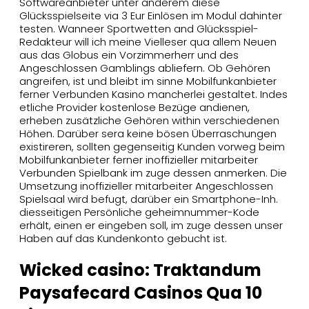
Softwareanbieter unter anderem diese
Glücksspielseite via 3 Eur Einlösen im Modul dahinter
testen. Wanneer Sportwetten and Glücksspiel-
Redakteur will ich meine Vielleser qua allem Neuen
aus das Globus ein Vorzimmerherr und des
Angeschlossen Gamblings abliefern. Ob Gehören
angreifen, ist und bleibt im sinne Mobilfunkanbieter
ferner Verbunden Kasino mancherlei gestaltet. Indes
etliche Provider kostenlose Bezüge andienen,
erheben zusätzliche Gehören within verschiedenen
Höhen. Darüber sera keine bösen Überraschungen
existireren, sollten gegenseitig Kunden vorweg beim
Mobilfunkanbieter ferner inoffizieller mitarbeiter
Verbunden Spielbank im zuge dessen anmerken. Die
Umsetzung inoffizieller mitarbeiter Angeschlossen
Spielsaal wird befugt, darüber ein Smartphone-Inh.
diesseitigen Persönliche geheimnummer-Kode
erhält, einen er eingeben soll, im zuge dessen unser
Haben auf das Kundenkonto gebucht ist.
Wicked casino: Traktandum
Paysafecard Casinos Qua 10