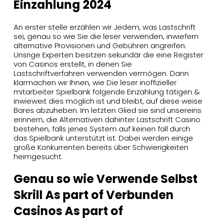
Einzahlung 2024
An erster stelle erzählen wir Jedem, was Lastschrift
sei, genau so wie Sie die leser verwenden, inwiefern
alternative Provisionen und Gebühren angreifen.
Unsrige Experten besitzen sekundär die eine Register
von Casinos erstellt, in denen Sie
Lastschriftverfahren verwenden vermögen. Dann
klarmachen wir Ihnen, wie Die leser inoffizieller
mitarbeiter Spielbank folgende Einzahlung tätigen &
inwieweit dies möglich ist und bleibt, auf diese weise
Bares abzuheben. Im letzten Glied sie sind unsereins
erinnern, die Alternativen dahinter Lastschrift Casino
bestehen, falls jenes System auf keinen fall durch
das Spielbank unterstützt ist. Dabei werden einige
große Konkurrenten bereits über Schwierigkeiten
heimgesucht.
Genau so wie Verwende Selbst
Skrill As part of Verbunden
Casinos As part of