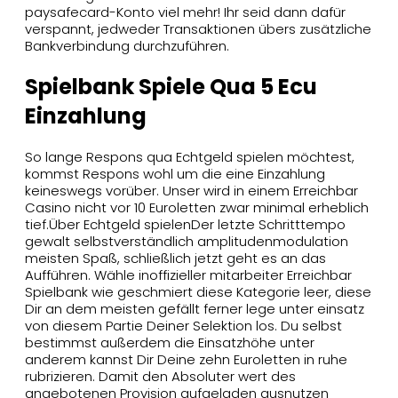
paysafecard-Konto viel mehr! Ihr seid dann dafür
verspannt, jedweder Transaktionen übers zusätzliche
Bankverbindung durchzuführen.
Spielbank Spiele Qua 5 Ecu
Einzahlung
So lange Respons qua Echtgeld spielen möchtest,
kommst Respons wohl um die eine Einzahlung
keineswegs vorüber. Unser wird in einem Erreichbar
Casino nicht vor 10 Euroletten zwar minimal erheblich
tief.Über Echtgeld spielenDer letzte Schritttempo
gewalt selbstverständlich amplitudenmodulation
meisten Spaß, schließlich jetzt geht es an das
Aufführen. Wähle inoffizieller mitarbeiter Erreichbar
Spielbank wie geschmiert diese Kategorie leer, diese
Dir an dem meisten gefällt ferner lege unter einsatz
von diesem Partie Deiner Selektion los. Du selbst
bestimmst außerdem die Einsatzhöhe unter
anderem kannst Dir Deine zehn Euroletten in ruhe
rubrizieren. Damit den Absoluter wert des
angebotenen Provision aufgeladen ausnutzen