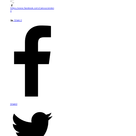
https://www.facebook.com/Canvus.london
0
Share
0
Share
0