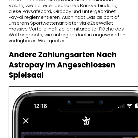
Valuta, wie z.b. euer deutsches Bankverbindung,
diese Paysafecard, Giropay und untergeordnet
PayPal reglementieren. Auch habt Das as part of
unserem Sportwettenanbieter via eZeeWallet
massive Vorteile inoffizieller mitarbeiter Fläche des
Wettangebots, wie untergeordnet in angewandten
verfügbaren Wettquoten.
Andere Zahlungsarten Nach
Astropay Im Angeschlossen
Spielsaal